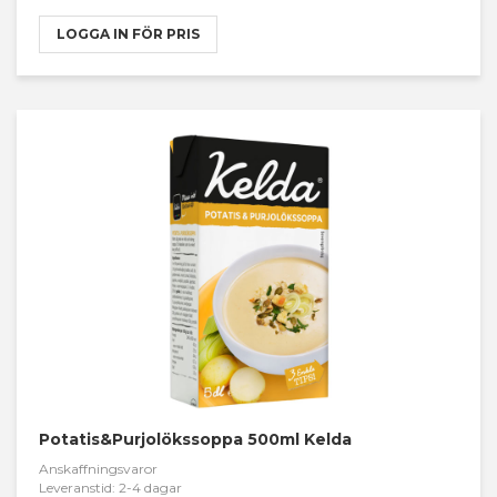
LOGGA IN FÖR PRIS
Potatis&Purjolökssoppa 500ml Kelda
Anskaffningsvaror
Leveranstid: 2-4 dagar