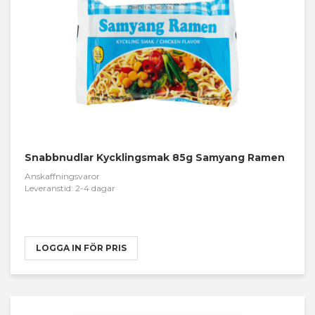
Snabbnudlar Kycklingsmak 85g Samyang Ramen
Anskaffningsvaror
Leveranstid: 2-4 dagar
LOGGA IN FÖR PRIS