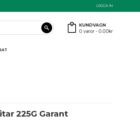
LOGGA IN
KUNDVAGN
0
varor -
0.00kr
RAT
itar 225G Garant