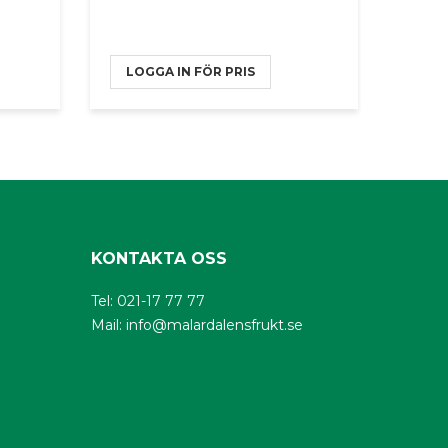
LOGGA IN FÖR PRIS
LOG
KONTAKTA OSS
Tel: 021-17 77 77
Mail:
info@malardalensfrukt.se