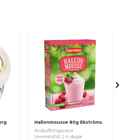
next
org
Hallonmousse 80g Ekströms
Anskaffningsvaror
Anska
Leveranstid: 2-4 dagar
Lever