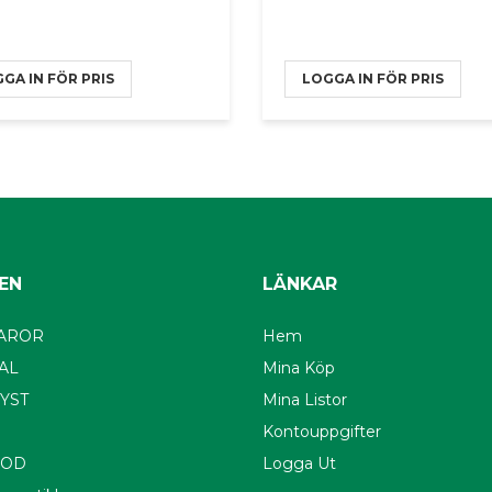
GA IN FÖR PRIS
LOGGA IN FÖR PRIS
EN
LÄNKAR
AROR
Hem
AL
Mina Köp
YST
Mina Listor
Kontouppgifter
OOD
Logga Ut