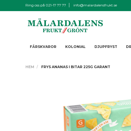
Ring oss på
021-17 77 77
info@malardalensfrukt.se
FÄRSKVAROR
KOLONIAL
DJUPFRYST
D
HEM
FRYS ANANAS I BITAR 225G GARANT