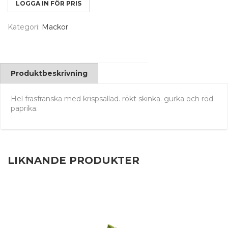
LOGGA IN FÖR PRIS
Kategori:
Mackor
Produktbeskrivning
Hel frasfranska med krispsallad. rökt skinka. gurka och röd
paprika.
LIKNANDE PRODUKTER