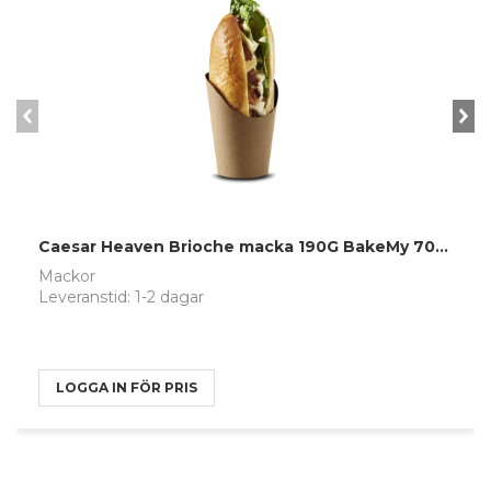
prev
n
Caesar Heaven Brioche macka 190G BakeMy 7029
Mackor
Leveranstid: 1-2 dagar
LOGGA IN FÖR PRIS