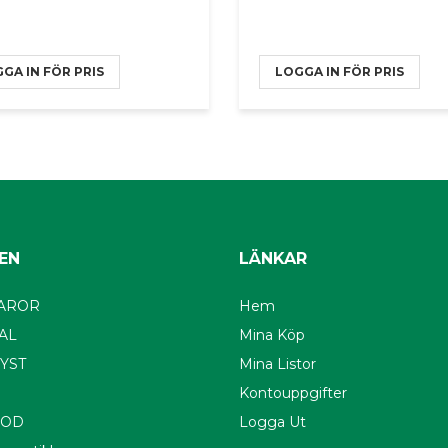
GA IN FÖR PRIS
LOGGA IN FÖR PRIS
EN
LÄNKAR
AROR
Hem
AL
Mina Köp
YST
Mina Listor
Kontouppgifter
OOD
Logga Ut