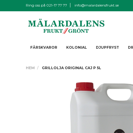
Ring oss på
021-17 77 77
info@malardalensfrukt.se
FÄRSKVAROR
KOLONIAL
DJUPFRYST
D
HEM
GRILLOLJA ORIGINAL CAJ P 5L