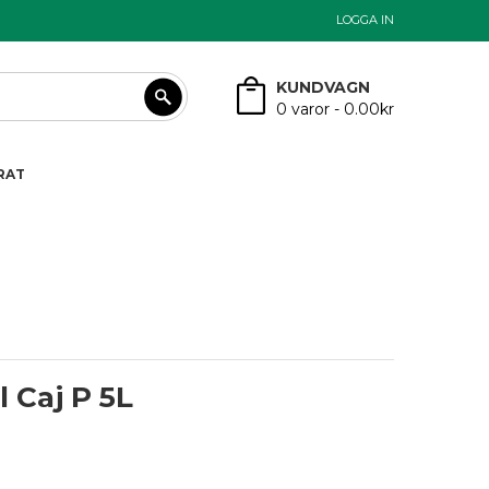
LOGGA IN
KUNDVAGN
0
varor -
0.00kr
RAT
l Caj P 5L